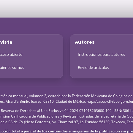
vista
Autores
cceso abierto
Instrucciones para autores
uiénes somos
Envío de artículos
ctrónica mensual, volumen 2, editada por la Federación Mexicana de Colegios de O
es, Alcaldía Benito Juárez, 03810, Ciudad de México. http://casos-clinicos-gom.
 Reserva de Derechos al Uso Exclusivo 04-2024-071013263600-102, ISSN: 3061-803
isión Calificadora de Publicaciones y Revistas Ilustradas de la Secretaría de Go
acia SA de CV (Nieto Editores), Av. Chamizal 97, La Trinidad 56130, Texcoco, Es
ción total o parcial de los contenidos e imágenes de la publicación sin prev