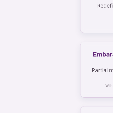
Redefi
Embara
Partial 
Wils