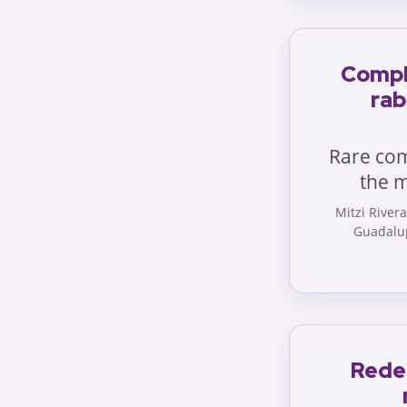
Compli
rab
Rare com
the 
Mitzi River
Guadalup
Redef