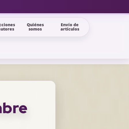
cciones
Quiénes
Envío de
autores
somos
artículos
mbre